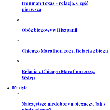
Ironman Texas - relacja. Część
pierwsza
Obóz biegowy w Hiszpanii
Chicago Marathon 2024. Relacja z biegu
Relacja z Chicago Marathon 2024.
Wstęp
life style
Najczęstsze niedobory u biegaczy. Jak z
nimi walczyć?