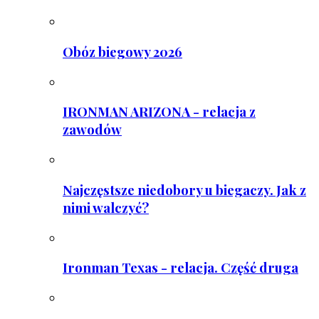
Obóz biegowy 2026
IRONMAN ARIZONA - relacja z
zawodów
Najczęstsze niedobory u biegaczy. Jak z
nimi walczyć?
Ironman Texas - relacja. Część druga