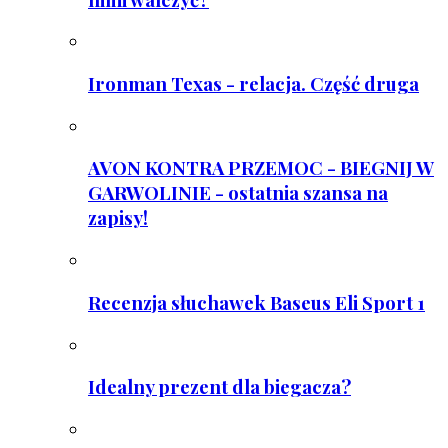
Ironman Texas - relacja. Część druga
AVON KONTRA PRZEMOC - BIEGNIJ W
GARWOLINIE - ostatnia szansa na
zapisy!
Recenzja słuchawek Baseus Eli Sport 1
Idealny prezent dla biegacza?