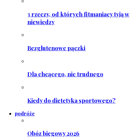
3 rzeczy, od których fitmaniacy tyją w
niewiedzy
Bezglutenowe pączki
Dla chcącego, nic trudnego
Kiedy do dietetyka sportowego?
podróże
Obóz biegowy 2026