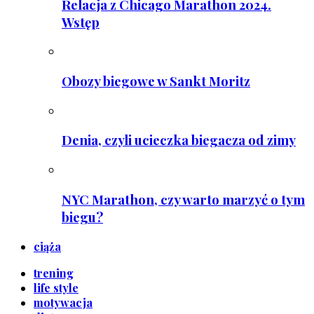
Relacja z Chicago Marathon 2024.
Wstęp
Obozy biegowe w Sankt Moritz
Denia, czyli ucieczka biegacza od zimy
NYC Marathon, czy warto marzyć o tym
biegu?
ciąża
trening
life style
motywacja