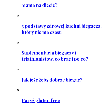
Mama na diecie?
3 podstawy zdrowej kuchni biegacza,
który nie ma czasu
Suplementacja biegaczy i
triathlonistów, co brać i po co?
Jak jeść żeby dobrze biegać?
Paryż gluten free