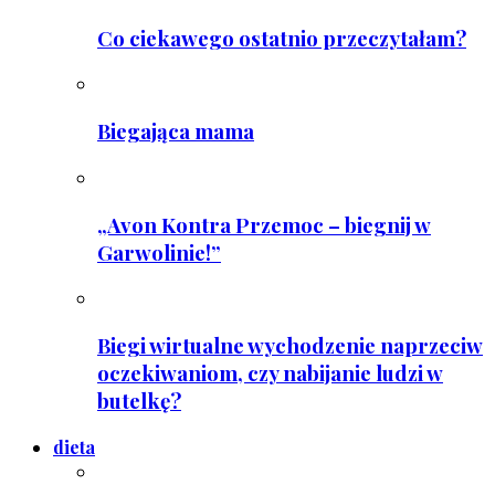
Co ciekawego ostatnio przeczytałam?
Biegająca mama
„Avon Kontra Przemoc – biegnij w
Garwolinie!”
Biegi wirtualne wychodzenie naprzeciw
oczekiwaniom, czy nabijanie ludzi w
butelkę?
dieta