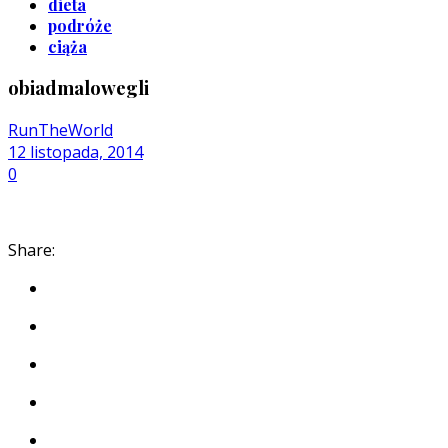
dieta
podróże
ciąża
obiadmalowegli
RunTheWorld
12 listopada, 2014
0
Share: