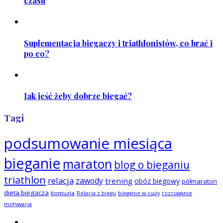
czasu
Suplementacja biegaczy i triathlonistów, co brać i
po co?
Jak jeść żeby dobrze biegać?
Tagi
podsumowanie miesiąca
bieganie
maraton
blog o bieganiu
triathlon
relacja
zawody
trening
obóz biegowy
półmaraton
dieta biegacza
kontuzja
Relacja z biegu
bieganie w ciąży
rozciąganie
motywacja