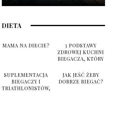
DIETA
MAMA NA DIECIE?
3 PODSTAWY
ZDROWEJ KUCHNI
BIEGACZA, KTÓRY
NIE MA CZASU
SUPLEMENTACJA
JAK JEŚĆ ŻEBY
BIEGACZY I
DOBRZE BIEGAĆ?
TRIATHLONISTÓW,
CO BRAĆ I PO CO?