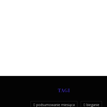
TAGI
podsumowanie miesiąca
bieganie