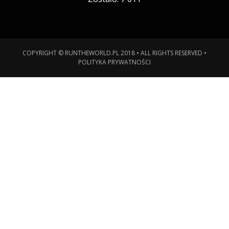
COPYRIGHT © RUNTHEWORLD.PL 2018 • ALL RIGHTS RESERVED •
POLITYKA PRYWATNOŚCI