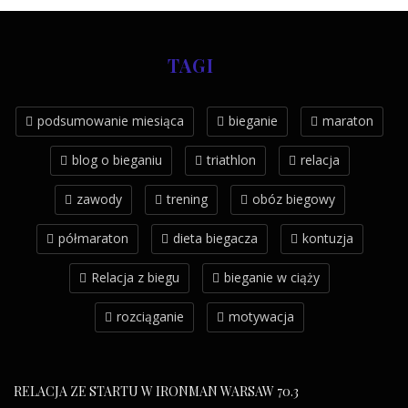
TAGI
podsumowanie miesiąca
bieganie
maraton
blog o bieganiu
triathlon
relacja
zawody
trening
obóz biegowy
półmaraton
dieta biegacza
kontuzja
Relacja z biegu
bieganie w ciąży
rozciąganie
motywacja
RELACJA ZE STARTU W IRONMAN WARSAW 70.3