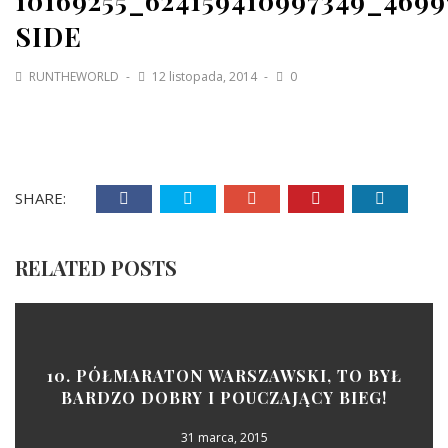
10169255_624159410997349_469
SIDE
RUNTHEWORLD
12 listopada, 2014
0
SHARE:
RELATED POSTS
10. PÓŁMARATON WARSZAWSKI, TO BYŁ
BARDZO DOBRY I POUCZAJĄCY BIEG!
31 marca, 2015