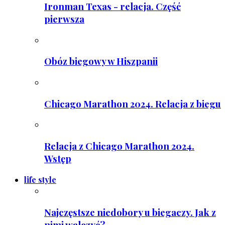
Ironman Texas - relacja. Część
pierwsza
Obóz biegowy w Hiszpanii
Chicago Marathon 2024. Relacja z biegu
Relacja z Chicago Marathon 2024.
Wstęp
life style
Najczęstsze niedobory u biegaczy. Jak z
nimi walczyć?