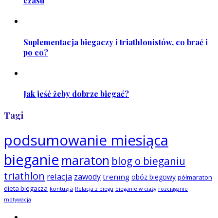
czasu
Suplementacja biegaczy i triathlonistów, co brać i
po co?
Jak jeść żeby dobrze biegać?
Tagi
podsumowanie miesiąca
bieganie
maraton
blog o bieganiu
triathlon
relacja
zawody
trening
obóz biegowy
półmaraton
dieta biegacza
kontuzja
Relacja z biegu
bieganie w ciąży
rozciąganie
motywacja