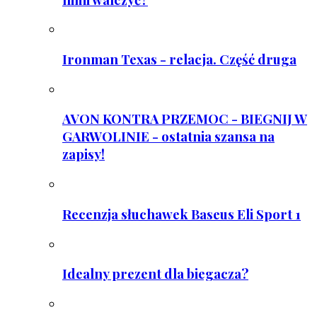
Ironman Texas - relacja. Część druga
AVON KONTRA PRZEMOC - BIEGNIJ W
GARWOLINIE - ostatnia szansa na
zapisy!
Recenzja słuchawek Baseus Eli Sport 1
Idealny prezent dla biegacza?