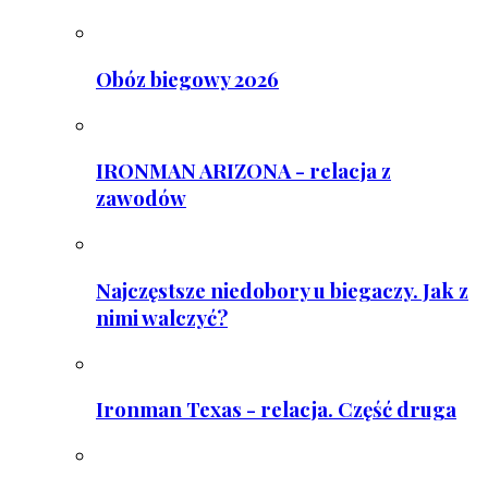
Obóz biegowy 2026
IRONMAN ARIZONA - relacja z
zawodów
Najczęstsze niedobory u biegaczy. Jak z
nimi walczyć?
Ironman Texas - relacja. Część druga