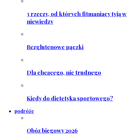
3 rzeczy, od których fitmaniacy tyją w
niewiedzy
Bezglutenowe pączki
Dla chcącego, nic trudnego
Kiedy do dietetyka sportowego?
podróże
Obóz biegowy 2026