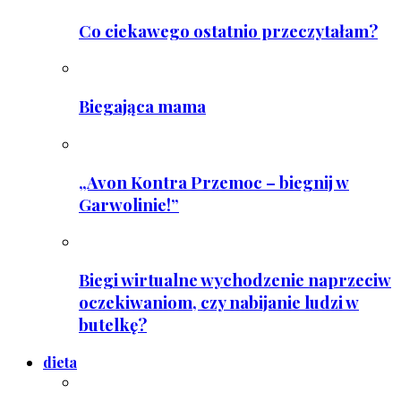
Co ciekawego ostatnio przeczytałam?
Biegająca mama
„Avon Kontra Przemoc – biegnij w
Garwolinie!”
Biegi wirtualne wychodzenie naprzeciw
oczekiwaniom, czy nabijanie ludzi w
butelkę?
dieta