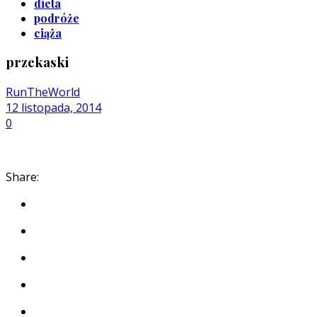
dieta
podróże
ciąża
przekaski
RunTheWorld
12 listopada, 2014
0
Share: