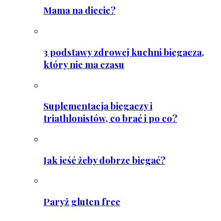
Mama na diecie?
3 podstawy zdrowej kuchni biegacza,
który nie ma czasu
Suplementacja biegaczy i
triathlonistów, co brać i po co?
Jak jeść żeby dobrze biegać?
Paryż gluten free