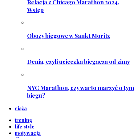
Relacja z Chicago Marathon 2024.
Wstęp
Obozy biegowe w Sankt Moritz
Denia, czyli ucieczka biegacza od zimy
NYC Marathon, czy warto marzyć o tym
biegu?
ciąża
trening
life style
motywacja