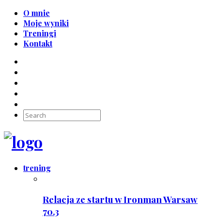
O mnie
Moje wyniki
Treningi
Kontakt
trening
Relacja ze startu w Ironman Warsaw
70.3