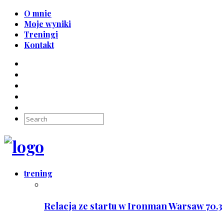
O mnie
Moje wyniki
Treningi
Kontakt
trening
Relacja ze startu w Ironman Warsaw 70.3