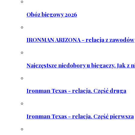
Obóz biegowy 2026
IRONMAN ARIZONA - relacja z zawodów
Najczęstsze niedobory u biegaczy. Jak z 
Ironman Texas - relacja. Część druga
Ironman Texas - relacja. Część pierwsza