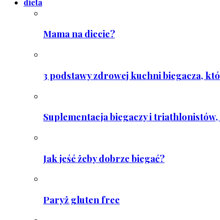
dieta
Mama na diecie?
3 podstawy zdrowej kuchni biegacza, któ
Suplementacja biegaczy i triathlonistów, 
Jak jeść żeby dobrze biegać?
Paryż gluten free