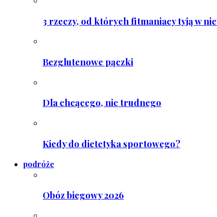
3 rzeczy, od których fitmaniacy tyją w ni
Bezglutenowe pączki
Dla chcącego, nic trudnego
Kiedy do dietetyka sportowego?
podróże
Obóz biegowy 2026