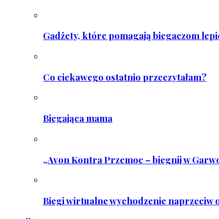
Gadżety, które pomagają biegaczom lepie
Co ciekawego ostatnio przeczytałam?
Biegająca mama
„Avon Kontra Przemoc – biegnij w Garwo
Biegi wirtualne wychodzenie naprzeciw o