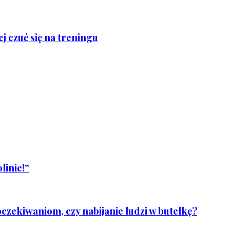
j czuć się na treningu
linie!”
czekiwaniom, czy nabijanie ludzi w butelkę?