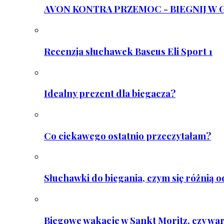
AVON KONTRA PRZEMOC - BIEGNIJ W GAR
Recenzja słuchawek Baseus Eli Sport 1
Idealny prezent dla biegacza?
Co ciekawego ostatnio przeczytałam?
Słuchawki do biegania, czym się różnią 
Biegowe wakacje w Sankt Moritz, czy wa