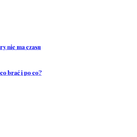
ry nie ma czasu
co brać i po co?