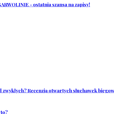
WOLINIE - ostatnia szansa na zapisy!
od zwykłych? Recenzja otwartych słuchawek biegowy
rto?