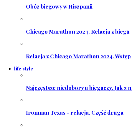
Obóz biegowy w Hiszpanii
Chicago Marathon 2024. Relacja z biegu
Relacja z Chicago Marathon 2024. Wstęp
life style
Najczęstsze niedobory u biegaczy. Jak z 
Ironman Texas - relacja. Część druga